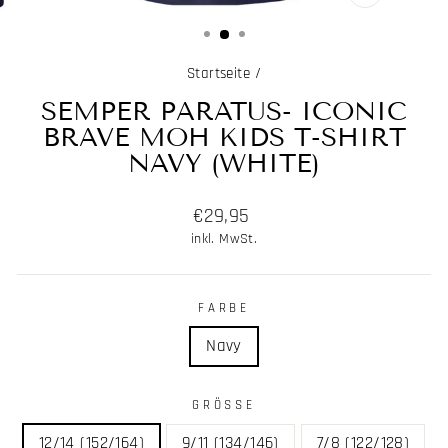
SCHLIESSE
ESC)
Startseite
/
SEMPER PARATUS- ICONIC
BRAVE MOH KIDS T-SHIRT
NAVY (WHITE)
Normaler
€29,95
Preis
inkl. MwSt.
FARBE
Navy
GRÖSSE
12/14 (152/164)
9/11 (134/146)
7/8 (122/128)