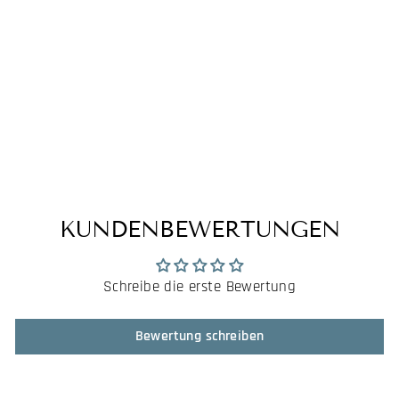
SEMPER PARATUS-
ICONIC BRAVE
MOH KIDS T-SHIRT
NAVY (WHITE)
€29,95
KUNDENBEWERTUNGEN
Schreibe die erste Bewertung
Bewertung schreiben