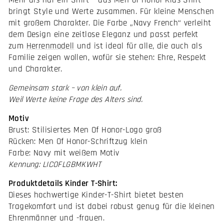
Mehr als nur ein Shirt – das Men of Honor Kids Shirt
bringt Style und Werte zusammen. Für kleine Menschen
mit großem Charakter. Die Farbe „Navy French“ verleiht
dem Design eine zeitlose Eleganz und passt perfekt
zum
Herrenmodell
und ist ideal für alle, die auch als
Familie zeigen wollen, wofür sie stehen: Ehre, Respekt
und Charakter.
Gemeinsam stark – von klein auf.
Weil Werte keine Frage des Alters sind.
Motiv
Brust: Stilisiertes Men Of Honor-Logo groß
Rücken: Men Of Honor-Schriftzug klein
Farbe: Navy mit weißem Motiv
Kennung: LICOFLGBMKWHT
Produktdetails
Kinder T-Shirt
:
Dieses hochwertige Kinder-T-Shirt bietet besten
Tragekomfort und ist dabei robust genug für die kleinen
Ehrenmänner und -frauen.