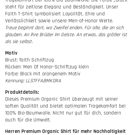
Tragekomfort bei 100% Bio-Baumwolle. Die Farbe „Black“
steht für zeitlose Eleganz und Beständigkeit. Unser
Faith T-Shirt symbolisiert Loyalität, Ehre und
Verlässlichkeit sowie unsere Men-of-Honor Werte.
Treue beginnt dort, wo Zweifel enden. Für alle, die an sich
glauben. An ihre Brüder im Geiste. An etwas, das größer ist
als sie selbst.
Motiv
Brust: faith Schriftzug
Rücken: Men Of Honor-Schriftzug klein
Farbe: Black mit orangenem Motiv
Kennung: LLSTFFABMKORA
Produktdetails:
Dieses Premium Organic Shirt überzeugt mit seiner
soften Qualität und bietet optimalen Tragekomfort bei
100% Bio-Baumwolle. Nicht nur gut für dich, sondern
auch für die Umwelt.
Herren Premium Organic Shirt für mehr Nachhaltigkeit