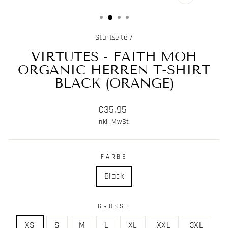
SCHLIESSE
ESC)
Startseite
/
VIRTUTES - FAITH MOH
ORGANIC HERREN T-SHIRT
BLACK (ORANGE)
Normaler
€35,95
Preis
inkl. MwSt.
FARBE
Black
GRÖSSE
XS
S
M
L
XL
XXL
3XL