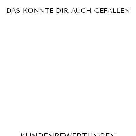
DAS KÖNNTE DIR AUCH GEFALLEN
VIRTUTES - FAITH
MOH ORGANIC
HERREN T-SHIRT
BLACK (ORANGE)
€35,95