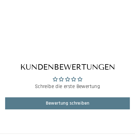
OPUS DEI -
SIGNATURE BOLD
MOH ORGANIC
DAMEN TANKTOP
WHITE (G25)
€35,95
KUNDENBEWERTUNGEN
Schreibe die erste Bewertung
Bewertung schreiben