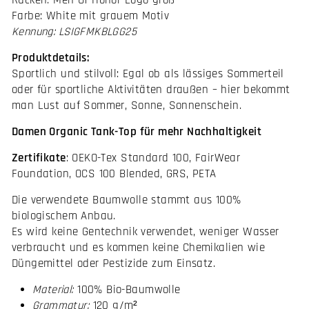
Rücken: Men Of Honor-Logo groß
Farbe: White mit grauem Motiv
Kennung: LSIGFMKBLGG25
Produktdetails:
Sportlich und stilvoll: Egal ob als lässiges Sommerteil
oder für sportliche Aktivitäten draußen – hier bekommt
man Lust auf Sommer, Sonne, Sonnenschein.
Damen Organic Tank-Top für mehr Nachhaltigkeit
Zertifikate
: OEKO-Tex Standard 100, FairWear
Foundation, OCS 100 Blended, GRS, PETA
Die verwendete Baumwolle stammt aus 100%
biologischem Anbau.
Es wird keine Gentechnik verwendet, weniger Wasser
verbraucht und es kommen keine Chemikalien wie
Düngemittel oder Pestizide zum Einsatz.
Material:
100% Bio-Baumwolle
Grammatur:
120 g/m²