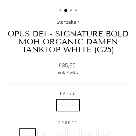
SCHLIESSE
ESC)
Startseite
/
OPUS DEI - SIGNATURE BOLD
MOH ORGANIC DAMEN
TANKTOP WHITE (G25)
Normaler
€35,95
Preis
inkl. MwSt.
FARBE
White
GRÖSSE
XS
S
M
L
XL
XXL