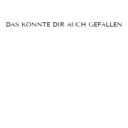
DAS KÖNNTE DIR AUCH GEFALLEN
INVICTUS -
SIGNATURE BOLD
MOH ORGANIC
HOODIE HEATHER
GREY
€64,95