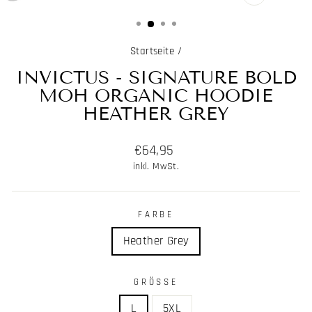
SCHLIESSE
ESC)
Startseite
/
INVICTUS - SIGNATURE BOLD
MOH ORGANIC HOODIE
HEATHER GREY
Normaler
€64,95
Preis
inkl. MwSt.
FARBE
Heather Grey
GRÖSSE
L
5XL