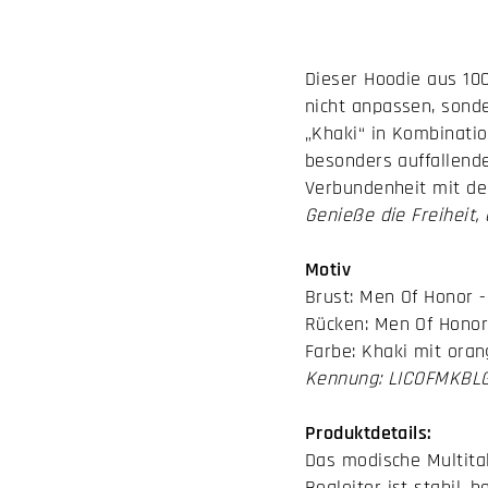
Dieser Hoodie aus 100
nicht anpassen, sond
„Khaki“ in Kombinatio
besonders auffallend
Verbundenheit mit d
Genieße die Freiheit
Motiv
Brust: Men Of Honor - 
Rücken: Men Of Honor
Farbe: Khaki mit ora
Kennung: LICOFMKBL
Produktdetails:
Das modische Multital
Begleiter ist stabil,