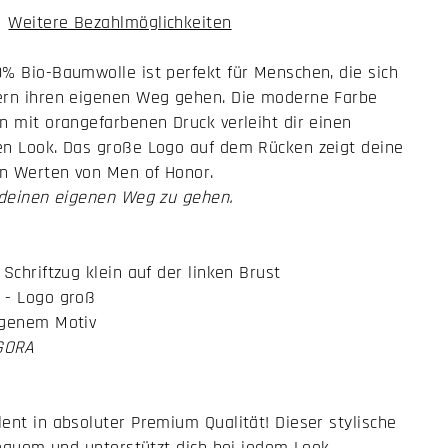
Weitere Bezahlmöglichkeiten
% Bio-Baumwolle ist perfekt für Menschen, die sich
ern ihren eigenen Weg gehen. Die moderne Farbe
n mit orangefarbenen Druck verleiht dir einen
en Look. Das große Logo auf dem Rücken zeigt deine
en Werten von Men of Honor.
, deinen eigenen Weg zu gehen.
Schriftzug klein auf der linken Brust
 - Logo groß
ngenem Motiv
GORA
ent in absoluter Premium Qualität! Dieser stylische
 bequem und unterstützt dich bei jedem Look.