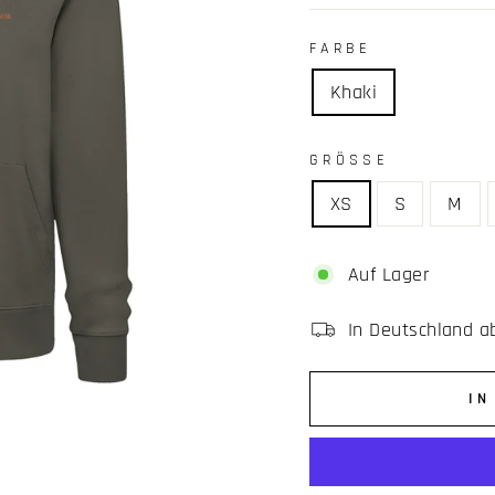
FARBE
Khaki
GRÖSSE
XS
S
M
Auf Lager
In Deutschland a
IN