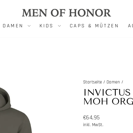
DAMEN
KIDS
CAPS & MÜTZEN
A
Startseite
/
Damen
/
INVICTUS
MOH ORG
Normaler
€64,95
Preis
inkl. MwSt.